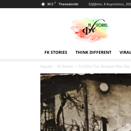
C
30.5
Σάββατο, 8 Αυγούστου, 20
Thessaloniki
Fkstories
FK STORIES
THINK DIFFERENT
VIRA
Αρχική
Fk Stories
Το Σπίτι Των Ονείρων Μου Σαν