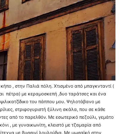
κήπο , στην Παλιά πόλη. Χτισμένο από μπαγκνταντί (
και πέτρα) με κεραμοσκεπή ,δυο ταράτσες και ένα
ο ψιλικατζίδικο του πάππου μου. Ψηλοτάβανο με
ίλιες, στριφογυριστή ξύλινη σκάλα, που σε κάθε
έντες από το παρελθόν. Με εσωτερικό πεζούλι, γεμάτο
όνι , με γυναικωνίτη, κλειστό με τζαμαρία από
ίτεχνα με βυσσινί λουλούδια. Με μωσαϊκό στην