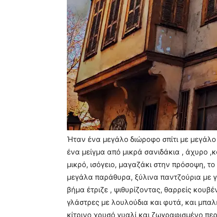
Ήταν ένα μεγάλο διώροφο σπίτι με μεγάλο 
ένα μείγμα από μικρά σανιδάκια , άχυρο ,
μικρό, ισόγειο, μαγαζάκι στην πρόσοψη, τ
μεγάλα παράθυρα, ξύλινα παντζούρια με γρ
βήμα έτριζε , ψιθυρίζοντας, θαρρείς κουβ
γλάστρες με λουλούδια και φυτά, και μπαλκ
κίτρινο χρυσό γυαλί και ζωγραφισμένο περ