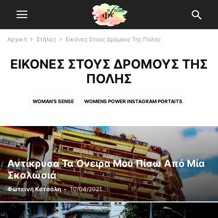
Αρχική
Στήλες
Εικόνες Στους Δρόμους Της Πόλης
ΕΙΚΌΝΕΣ ΣΤΟΥΣ ΔΡΌΜΟΥΣ ΤΗΣ
ΠΌΛΗΣ
WOMAN’S SENSE
WOMENS POWER INSTAGRAM PORTAITS
ΕΙΚΌΝΕΣ ΣΤΟΥΣ ΔΡΌΜΟΥΣ ΤΗΣ ΠΌΛΗΣ
ΙΣΤΟΡΊΕΣ ΤΟΥ ΜΠΆΡ ΚΑΙ ΤΗΣ ΝΎΧΤΑΣ
ΣΑΝ ΣΉΜΕΡΑ
Αντίκρυσα Τα Όνειρα Μου Πίσω Από Μία
Σκαλωσιά
Φωτεινή Κατσάλη
-
10/04/2021