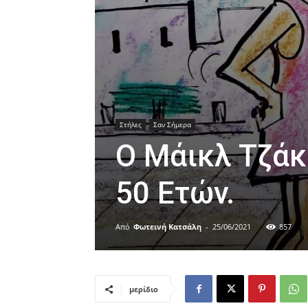
Στήλες
Σαν Σήμερα
Ο Μάικλ Τζάκ
50 Ετών.
Από
Φωτεινή Κατσάλη
-
25/06/2021
857
μερίδιο