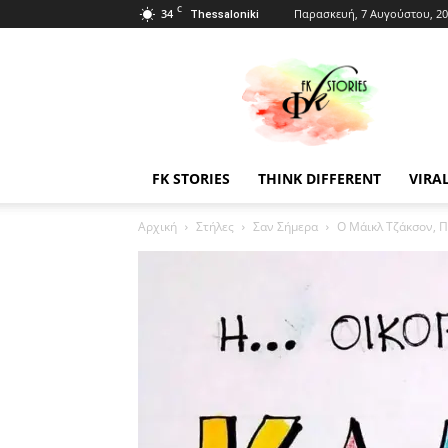
C
34
Παρασκευή, 7 Αυγούστου, 2
Thessaloniki
Fkstories
FK STORIES
THINK DIFFERENT
VIRA
Αρχική
Στήλες
Σαν Σήμερα
Ο Μάικλ Τζάκσον, Π