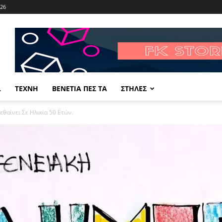
026
L
ΤΕΧΝΗ
ΒΕΝΕΤΙΑ ΠΕΣ ΤΑ
ΣΤΗΛΕΣ
εθαίνει Σε Ηλικία 50 Ετών.