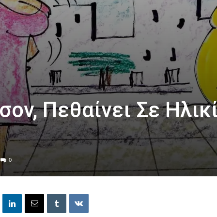
σον, Πεθαίνει Σε Ηλικ
0