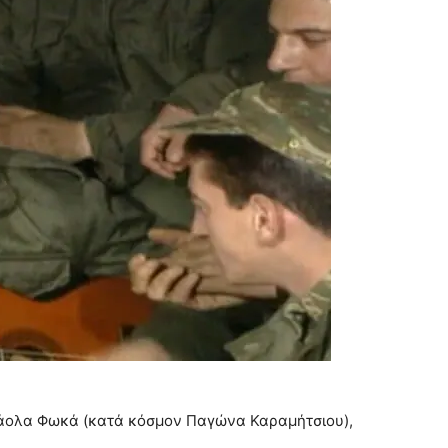
 Πάολα Φωκά (κατά κόσμον Παγώνα Καραμήτσιου),