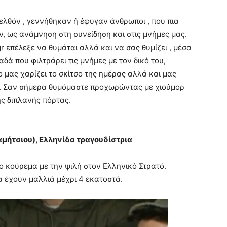
λθόν , γεννήθηκαν ή έφυγαν άνθρωποι , που πια
 ως ανάμνηση στη συνείδηση και στις μνήμες μας.
 επέλεξε να θυμάται αλλά και να σας θυμίζει , μέσα
δά που φιλτράρει τις μνήμες με τον δικό του,
ο μας χαρίζει το σκίτσο της ημέρας αλλά και μας
όν. Σαν σήμερα θυμόμαστε προχωρώντας με χιούμορ
ης διπλανής πόρτας.
ήτσιου), Ελληνίδα τραγουδίστρια
το κούρεμα με την ψιλή στον Ελληνικό Στρατό.
α έχουν μαλλιά μέχρι 4 εκατοστά.