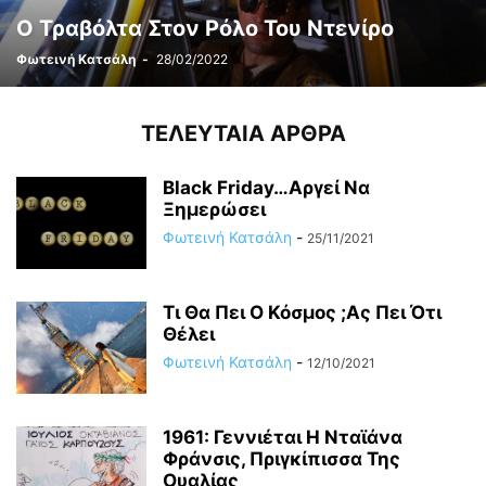
Ο Τραβόλτα Στον Ρόλο Του Ντενίρο
Φωτεινή Κατσάλη
-
28/02/2022
ΤΕΛΕΥΤΑΙΑ ΑΡΘΡΑ
Black Friday…Αργεί Να
Ξημερώσει
Φωτεινή Κατσάλη
-
25/11/2021
Τι Θα Πει Ο Κόσμος ;Ας Πει Ότι
Θέλει
Φωτεινή Κατσάλη
-
12/10/2021
1961: Γεννιέται H Νταϊάνα
Φράνσις, Πριγκίπισσα Της
Ουαλίας