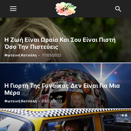
Η Ζωή Eίναι Ωραία Και Σου Είναι Πιστή
Όσο Την Πιστεύεις
Φωτεινή Κατσάλη
-
17/05/2022
Η Γιορτή Της Γυναίκας Δεν Είναι Για Μια
Μέρα
Φωτεινή Κατσάλη
-
08/03/2022