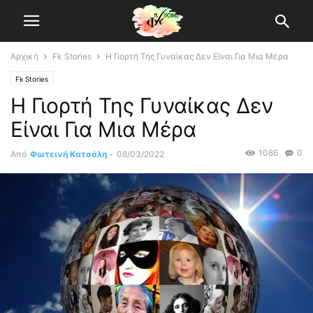
Αρχική
Fk Stories
Η Γιορτή Της Γυναίκας Δεν Είναι Για Μια Μέρα
Fk Stories
Η Γιορτή Της Γυναίκας Δεν
Είναι Για Μια Μέρα
1086
0
Από
Φωτεινή Κατσάλη
-
08/03/2022