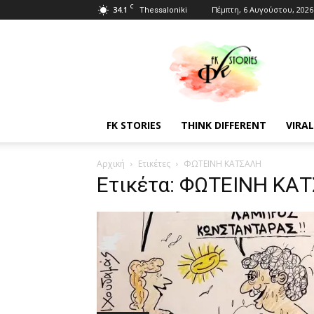
C
34.1
Πέμπτη, 6 Αυγούστου, 2026
Thessaloniki
Fkstories
FK STORIES
THINK DIFFERENT
VIRAL
Αρχική
Ετικέτες
ΦΩΤΕΙΝΗ ΚΑΤΣΑΛΗ
Ετικέτα: ΦΩΤΕΙΝΗ ΚΑ