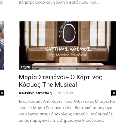
τη
πληκτρολόγιο και η άλλη ο φακός μου. Και...
Τεχνη
Μαρία Στεφάνου- Ο Χάρτινος
Κόσμος The Musical
Φωτεινή Κατσάλη
-
15/10/2019
0
0
Ένας Κόσμος Από Χαρτί Πόσο Ανθεκτικός Μπορεί Να
είναι; Η Μαρία Στεφάνου είναι θεατρική παραγωγός
και κόντρα στους δύσκολους καιρούς, ενθουσιάζει
με τις παραγωγές της. Δημιουργεί Μιούζικαλ...