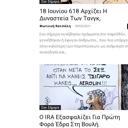
Σαν Σήμερα
18 Ιουνίου 618 Αρχίζει H
Δυναστεία Tων Τανγκ,
Φωτεινή Κατσάλη
-
18/06/2021
Σαν σήμερα συνέβησαν πράγματα στο παρελθόν ,
γεννήθηκαν ή έφυγαν άνθρωποι , που πια υπάρχ
στην καλύτερη των περιπτώσεων, ως ανάμνηση σ
συνείδηση και...
Σαν Σήμερα
Ο IRA Εξασφαλίζει Για Πρώτη
Φορά Έδρα Στη Βουλή.