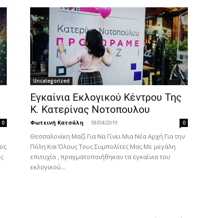
Uncategorized
Εγκαίνια Εκλογικού Κέντρου Της
Κ. Κατερίνας Νοτοπουλου
Φωτεινή Κατσάλη
-
18/04/2019
0
0
Θεσσαλονίκη Μαζί Για Να Γίνει Μια Νέα Αρχή Για την
ος
Πόλη Και Όλους Τους Συμπολίτες Μας Με μεγάλη
ος
επιτυχία , πραγματοποιήθηκαν τα εγκαίνια του
εκλογικού...