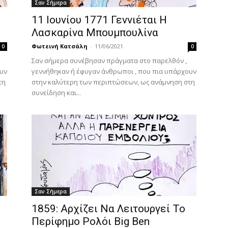
Σαν Σήμερα
11 Ιουνίου 1771 Γεννιέται Η
Λασκαρίνα Μπουμπουλίνα
Φωτεινή Κατσάλη
-
11/06/2021
0
0
Σαν σήμερα συνέβησαν πράγματα στο παρελθόν ,
ουν
γεννήθηκαν ή έφυγαν άνθρωποι , που πια υπάρχουν
τη
στην καλύτερη των περιπτώσεων, ως ανάμνηση στη
συνείδηση και...
Σαν Σήμερα
1859: Αρχίζει Να Λειτουργεί Το
Περίφημο Ρολόι Big Ben