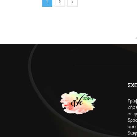
1
2
ΣΧΕ
Γράψ
Ζήσε
σε φ
δράσ
σου 
διαφ