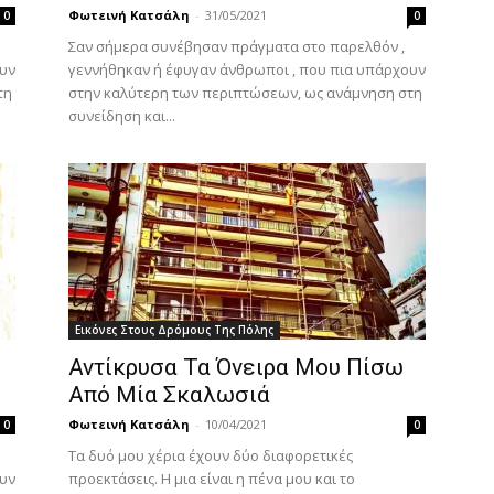
Φωτεινή Κατσάλη
-
31/05/2021
0
0
Σαν σήμερα συνέβησαν πράγματα στο παρελθόν ,
ουν
γεννήθηκαν ή έφυγαν άνθρωποι , που πια υπάρχουν
τη
στην καλύτερη των περιπτώσεων, ως ανάμνηση στη
συνείδηση και...
Εικόνες Στους Δρόμους Της Πόλης
Αντίκρυσα Τα Όνειρα Μου Πίσω
Από Μία Σκαλωσιά
Φωτεινή Κατσάλη
-
10/04/2021
0
0
Τα δυό μου χέρια έχουν δύο διαφορετικές
ουν
προεκτάσεις. Η μια είναι η πένα μου και το