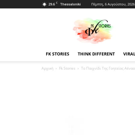
C
29.6
Πέμπτη, 6 Αυγούστου, 2026
Thessaloniki
Fkstories
FK STORIES
THINK DIFFERENT
VIRA
Αρχική
Fk Stories
Το Παιχνίδι Της Γοητείας Αέναο