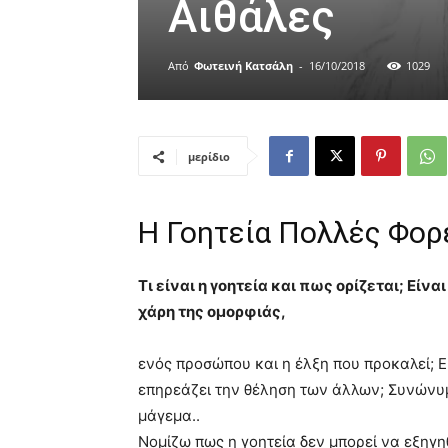
Αιθάλες
Από
Φωτεινή Κατσάλη
-
16/10/2018
1029
μερίδιο
Η Γοητεία Πολλές Φορ
Τι είναι η γοητεία και πως ορίζεται; Είνα
χάρη της ομορφιάς,
ενός προσώπου και η έλξη που προκαλεί; Εί
επηρεάζει την θέληση των άλλων; Συνώνυμε
μάγεμα..
Νομίζω πως η γοητεία δεν μπορεί να εξηγη