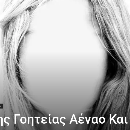
s
ης Γοητείας Αέναο Και