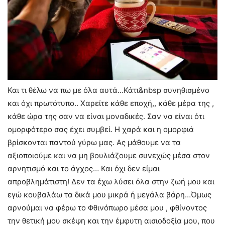
Και τι θέλω να πω με όλα αυτά…Κάτι&nbsp συνηθισμένο
και όχι πρωτότυπο.. Χαρείτε κάθε εποχή,, κάθε μέρα της ,
κάθε ώρα της σαν να είναι μοναδικές. Σαν να είναι ότι
ομορφότερο σας έχει συμβεί. Η χαρά και η ομορφιά
βρίσκονται παντού γύρω μας. Ας μάθουμε να τα
αξιοποιούμε και να μη βουλιάζουμε συνεχώς μέσα στον
αρνητισμό και το άγχος… Και όχι δεν είμαι
απροβλημάτιστη! Δεν τα έχω λύσει όλα στην ζωή μου και
εγώ κουβαλάω τα δικά μου μικρά ή μεγάλα βάρη…Όμως
αρνούμαι να φέρω το Φθινόπωρο μέσα μου , φθίνοντος
την θετική μου σκέψη και την έμφυτη αισιοδοξία μου, που