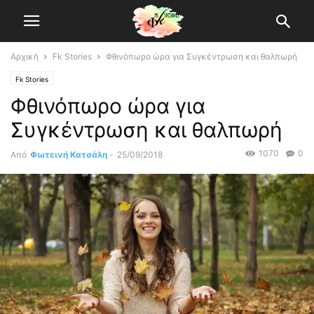
Αρχική
Fk Stories
Φθινόπωρο ώρα για Συγκέντρωση και θαλπωρή
Fk Stories
Φθινόπωρο ώρα για
Συγκέντρωση και θαλπωρή
1070
0
Από
Φωτεινή Κατσάλη
-
25/09/2018