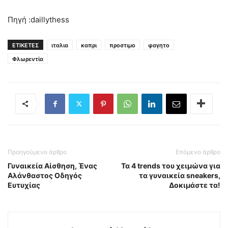
Πηγή :daillythess
ΕΤΙΚΕΤΕΣ
ιταλια
καπρι
προστιμο
φαγητο
Φλωρεντία
Προηγούμενο άρθρο
Επόμενο άρθρο
Γυναικεία Αίσθηση, Ένας
Τα 4 trends του χειμώνα για
Αλάνθαστος Οδηγός
τα γυναικεία sneakers,
Ευτυχίας
Δοκιμάστε τα!