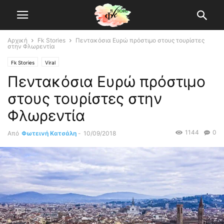
Αρχική
Fk Stories
Πεντακόσια Ευρώ πρόστιμο στους τουρίστες
στην Φλωρεντία
Fk Stories
Viral
Πεντακόσια Ευρώ πρόστιμο
στους τουρίστες στην
Φλωρεντία
1144
0
Από
Φωτεινή Κατσάλη
-
10/09/2018