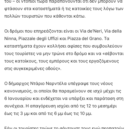
του – οι ντόπιοι τώρα παραπονούνται ότι δεν μπορούν να
φτάσουν στα καταστήματά ή τις κατοικίες τους λόγω των
πολλών τουριστών που κάθονται κάτω.
Οι δρόμοι που επηρεάζονται είναι οι Via de’Neri, Via della
Ninna, Piazzale degli Uffizi και Piazza del Grano. Τα
καταστήματα έχουν κολλήσει αφίσες που συμβουλεύουν
τους τουρίστες να μην τρώνε στο δρόμο και να «σέβονται
τους κατοίκους, τους εμπόρους και τους εργαζόμενους
στις συγκεκριμένες οδούς».
Ο δήμαρχος Ντάριο Ναρντέλα υπέγραψε τους νέους
κανονισμούς, οι οποίοι θα παραμείνουν σε ισχύ μέχρι τις
6 Ιανουαρίου και ενδέχεται να υπάρξει και παράταση στη
συνέχεια. Η απαγόρευση ισχύει από τις 12 το μεσημέρι
έως τις 3 μμ και από τις 6 μμ έως τις 10 μμ.
Εάν οι τουρίστες τρώνε το σάντουιτς τους ενώ περπατούν