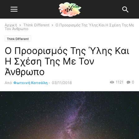
Αρχική
Think Different
Ο Προορισμός Της Ύλης Και Η Σχέση Της Με
Τον Άνθρωπο
Think Different
Ο Προορισμός Της Ύλης Και
Η Σχέση Της Με Τον
Άνθρωπο
1121
0
Από
Φωτεινή Κατσάλη
-
03/11/2018