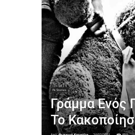
Fk Stories
Γράμμα Ενός 
Το Κακοποίησ
Από
Φωτεινή Κατσάλη
-
24/02/2021
950