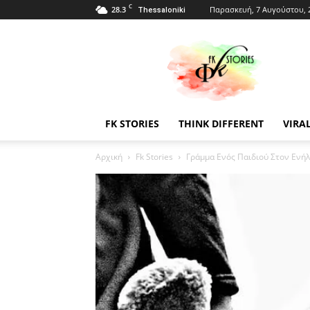
C
28.3
Παρασκευή, 7 Αυγούστου, 
Thessaloniki
Fkstories
FK STORIES
THINK DIFFERENT
VIRA
Αρχική
Fk Stories
Γράμμα Ενός Παιδιού Στον Ενήλ