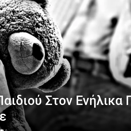
Παιδιού Στον Ενήλικα 
ε
0