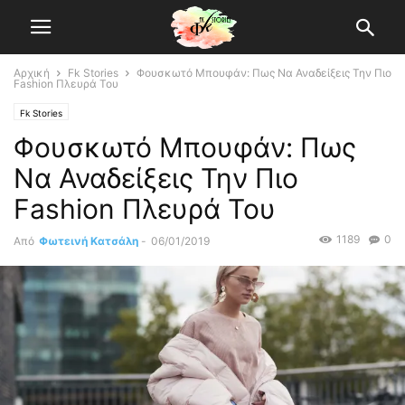
Αρχική
Fk Stories
Φουσκωτό Μπουφάν: Πως Να Αναδείξεις Την Πιο
Fashion Πλευρά Του
Fk Stories
Φουσκωτό Μπουφάν: Πως
Να Αναδείξεις Την Πιο
Fashion Πλευρά Του
1189
0
Από
Φωτεινή Κατσάλη
-
06/01/2019