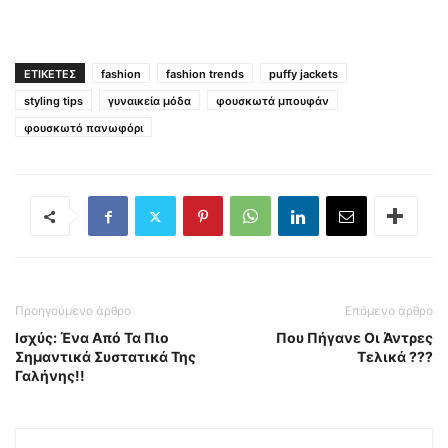
ΕΤΙΚΕΤΕΣ
fashion
fashion trends
puffy jackets
styling tips
γυναικεία μόδα
φουσκωτά μπουφάν
φουσκωτό πανωφόρι
Προηγούμενο άρθρο
Επόμενο άρθρο
Ισχύς: Ένα Από Τα Πιο
Που Πήγανε Οι Άντρες
Σημαντικά Συστατικά Της
Τελικά ???
Γαλήνης!!