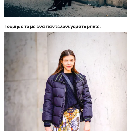
Τόλμησέ το με ένα παντελόνι γεμάτο prints.