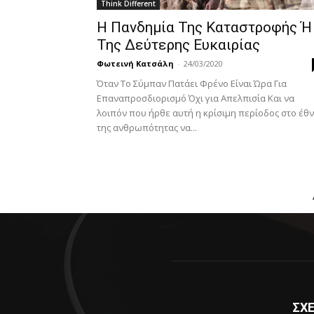
Think Different
H Πανδημία Της Καταστροφής Ή
Της Δεύτερης Ευκαιρίας
Φωτεινή Κατσάλη
-
24/03/2020
Όταν Το Σύμπαν Πατάει Φρένο Είναι Ώρα Για
Επαναπροσδιορισμό Όχι για Απελπισία Και να
λοιπόν που ήρθε αυτή η κρίσιμη περίοδος στο έθ
της ανθρωπότητας να...
ΣΧΕ