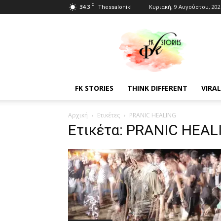
C
34.3
Κυριακή, 9 Αυγούστου, 202
Thessaloniki
Fkstories
FK STORIES
THINK DIFFERENT
VIRAL
Αρχική
Ετικέτες
PRANIC HEALING
Ετικέτα: PRANIC HEAL