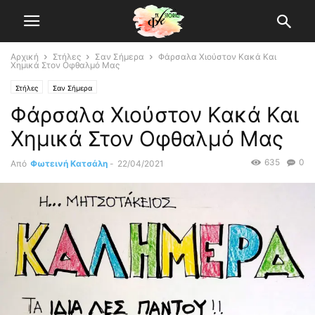
Αρχική
Στήλες
Σαν Σήμερα
Φάρσαλα Χιούστον Κακά Και
Χημικά Στον Οφθαλμό Μας
Στήλες
Σαν Σήμερα
Φάρσαλα Χιούστον Κακά Και
Χημικά Στον Οφθαλμό Μας
635
0
Από
Φωτεινή Κατσάλη
-
22/04/2021