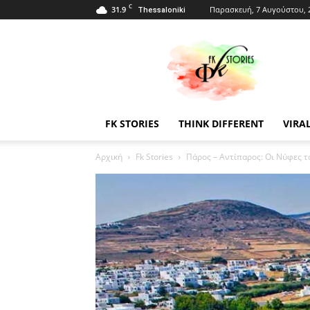
C
31.9
Παρασκευή, 7 Αυγούστου, 
Thessaloniki
Fkstories
FK STORIES
THINK DIFFERENT
VIRA
Αρχική
Fk Stories
Πάρος – Αντίπαρος: Οι Νύφες 