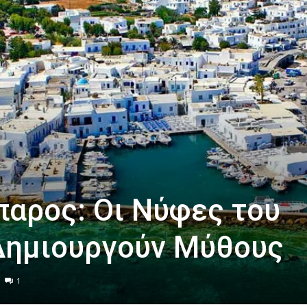
παρος: Οι Νύφες του
Δημιουργούν Μύθους
1