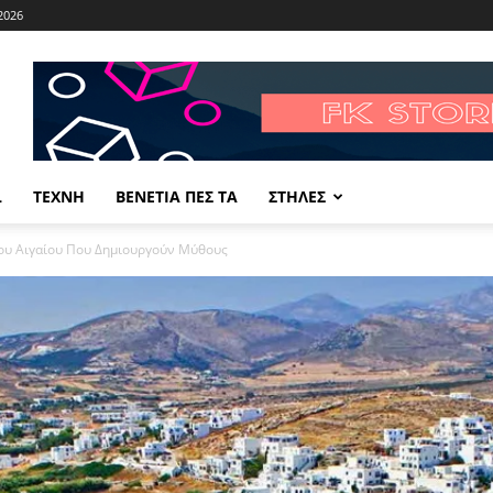
2026
L
ΤΕΧΝΗ
ΒΕΝΕΤΙΑ ΠΕΣ ΤΑ
ΣΤΗΛΕΣ
του Αιγαίου Που Δημιουργούν Μύθους