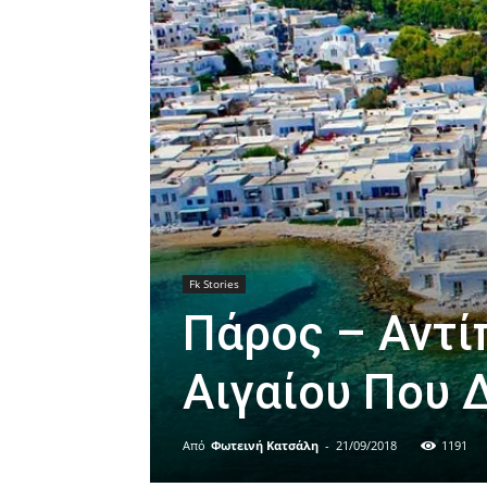
Fk Stories
Πάρος – Αντί
Αιγαίου Που 
Από
Φωτεινή Κατσάλη
-
21/09/2018
1191