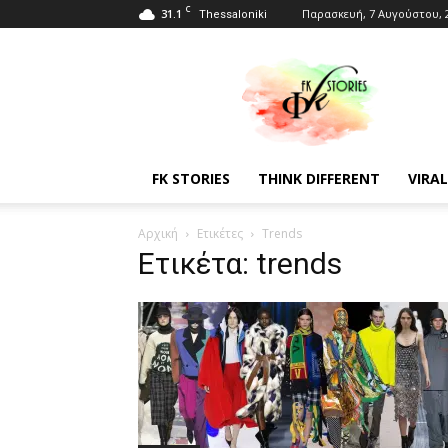
C
31.1
Παρασκευή, 7 Αυγούστου, 
Thessaloniki
Fkstories
FK STORIES
THINK DIFFERENT
VIRAL
Αρχική
Ετικέτες
Trends
Ετικέτα: trends