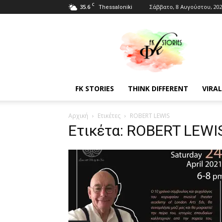
C
35.6
Σάββατο, 8 Αυγούστου, 20
Thessaloniki
Fkstories
FK STORIES
THINK DIFFERENT
VIRAL
Αρχική
Ετικέτες
ROBERT LEWIS
Ετικέτα: ROBERT LEWI