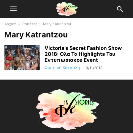
Αρχική
Ετικέτες
Mary Katrantzou
Mary Katrantzou
Victoria’s Secret Fashion Show
2018: Όλα Τα Highlights Του
Εντυπωσιακού Event
Φωτεινή Κατσάλη
-
10/11/2018