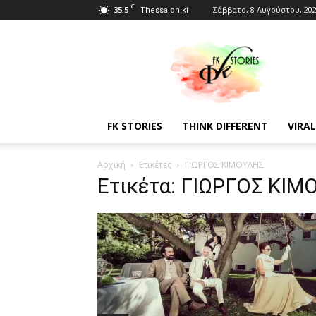
C
35.5
Σάββατο, 8 Αυγούστου, 20
Thessaloniki
Fkstories
FK STORIES
THINK DIFFERENT
VIRAL
Αρχική
Ετικέτες
ΓΙΩΡΓΟΣ ΚΙΜΟΥΛΗΣ
Ετικέτα: ΓΙΩΡΓΟΣ ΚΙΜ