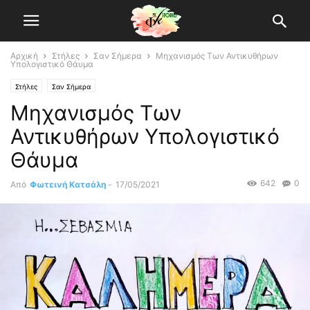
Αρχική
Στήλες
Σαν Σήμερα
Μηχανισμός Των Αντικυθήρων
Υπολογιστικό Θάυμα
Στήλες
Σαν Σήμερα
Μηχανισμός Των
Αντικυθήρων Υπολογιστικό
Θάυμα
642
0
Από
Φωτεινή Κατσάλη
-
17/05/2021