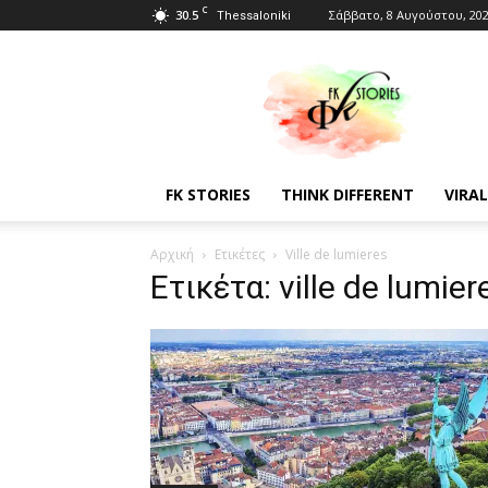
C
30.5
Σάββατο, 8 Αυγούστου, 20
Thessaloniki
Fkstories
FK STORIES
THINK DIFFERENT
VIRAL
Αρχική
Ετικέτες
Ville de lumieres
Ετικέτα: ville de lumier