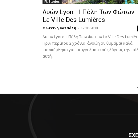
Fk Stories
Λυών Lyon: Η Πόλη Των Φώτων
La Ville Des Lumières
Φωτεινή Κατσάλη
-
17/10/2018
Λυών Lyon: Η Πόλη Των Φώτων La Ville Des Lumiè
Πριν περίπου 2 χρόνια, άνοιξη αν θυμάμαι καλά,
επισκέφθηκα για επαγγελματικούς λόγους την πό
αυτή....
ΣΧΕ