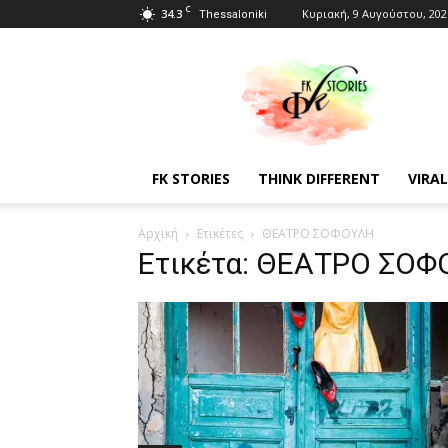
C
34.3
Κυριακή, 9 Αυγούστου, 202
Thessaloniki
Fkstories
FK STORIES
THINK DIFFERENT
VIRAL
Αρχική
Ετικέτες
ΘΕΑΤΡΟ ΣΟΦΟΥΛΗ
Ετικέτα: ΘΕΑΤΡΟ ΣΟ