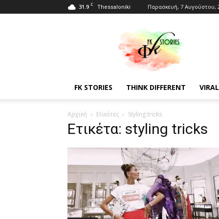
C
31.9
Παρασκευή, 7 Αυγούστου, 
Thessaloniki
Fkstories
FK STORIES
THINK DIFFERENT
VIRAL
Αρχική
Ετικέτες
Styling tricks
Ετικέτα: styling tricks