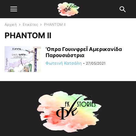
Αρχική
Ετικέτες
PHANTOM II
PHANTOM II
‘Οπρα ΓουινφρεΪ Αμερικανίδα
Παρουσιάστρια
Φωτεινή Κατσάλη
-
27/05/2021