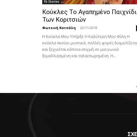
Fk Stories
Κούκλες Το Αγαπημένο Παιχνίδι
Των Κοριτσιών
Φωτεινή Κατσάλη
-
20/11/2018
Η Κούκλα Μου Υπήρξε Η Καλύτερη Μου Φίλη Η
κούκλα Ακούει μυστικά, πολλές φορές διαμελίζεται
και ξεχνιέται κάποια στιγμή σε μια γωνιά
ξεμαλλιασμένη και ταλαιπωρημένη. Η...
ΣΧΕ