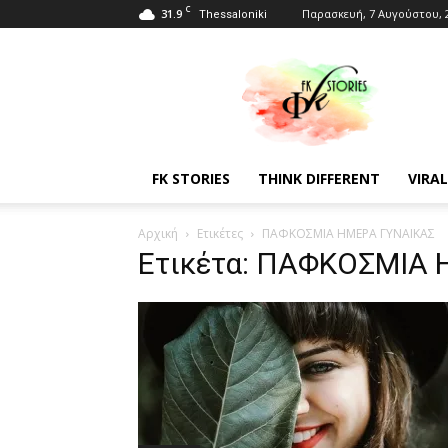
C
31.9
Παρασκευή, 7 Αυγούστου, 
Thessaloniki
Fkstories
FK STORIES
THINK DIFFERENT
VIRAL
Αρχική
Ετικέτες
ΠΑΦΚΟΣΜΙΑ ΗΜΕΡΑ ΓΥΝΑΙΚΑΣ
Ετικέτα: ΠΑΦΚΟΣΜΙΑ