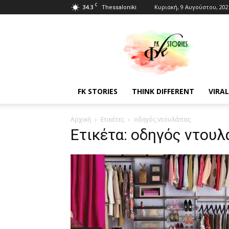
C
34.3
Κυριακή, 9 Αυγούστου, 202
Thessaloniki
Fkstories
FK STORIES
THINK DIFFERENT
VIRAL
Αρχική
Ετικέτες
οδηγός ντουλάπας
Ετικέτα: οδηγός ντουλ