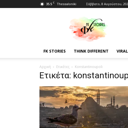
C
35.5
Σάββατο, 8 Αυγούστου, 20
Thessaloniki
Fkstories
FK STORIES
THINK DIFFERENT
VIRAL
Αρχική
Ετικέτες
Konstantinoupoli
Ετικέτα: konstantinoup