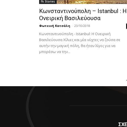
Fk Stories
Κωνσταντινούπολη – Istanbul : Η
Oνειρική Βασιλεύουσα
Φωτεινή Κατσάλη
-
23/10/2018
Κωνσταντινούπολη - Istanbul: Η Oνειρική
Βασιλεύουσα Χίλιες και μία νύχτες να ζούσα σε
αυτήν την μαγική πόλη, θα ήταν λίγες για να
μπορέσω να την...
ΣΧΕ