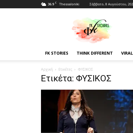
C
36.9
Σάββατο, 8 Αυγούστου, 20
Thessaloniki
Fkstories
FK STORIES
THINK DIFFERENT
VIRAL
Αρχική
Ετικέτες
ΦΥΣΙΚΟΣ
Ετικέτα: ΦΥΣΙΚΟΣ