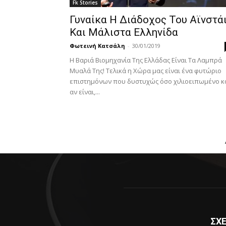
Fk Stories
Γυναίκα Η Διάδοχος Του Αϊνστά
Και Μάλιστα Ελληνίδα
Φωτεινή Κατσάλη
-
30/01/2019
Η Βαριά Βιομηχανία Της Ελλάδας Είναι Τα Λαμπρά
Μυαλά Της! Τελικά η Χώρα μας είναι ένα φυτώριο
επιστημόνων που δυστυχώς όσο χιλιοειπωμένο κ
αν είναι,...
ΣΧΕ