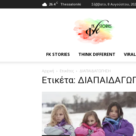
C
26.4
Σάββατο, 8 Αυγούστου, 20
Thessaloniki
Fkstories
FK STORIES
THINK DIFFERENT
VIRAL
Αρχική
Ετικέτες
ΔΙΑΠΑΙΔΑΓΩΓΗΣΗ
Ετικέτα: ΔΙΑΠΑΙΔΑΓΩ