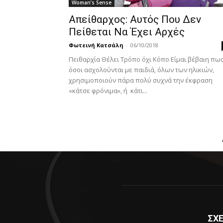
Woman’s Sense
Απείθαρχος: Αυτός Που Δεν
Πείθεται Να Έχει Αρχές
Φωτεινή Κατσάλη
-
06/10/2018
Πειθαρχία Θέλει Τρόπο όχι Κόπο Είμαι βέβαιη πω
όσοι ασχολούνται με παιδιά, όλων των ηλικιών,
χρησιμοποιούν πάρα πολύ συχνά την έκφραση
«κάτσε φρόνιμα», ή κάτι...
ΣΧΕ