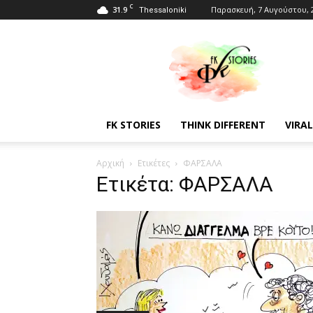
C
31.9
Παρασκευή, 7 Αυγούστου, 
Thessaloniki
Fkstories
FK STORIES
THINK DIFFERENT
VIRAL
Αρχική
Ετικέτες
ΦΑΡΣΑΛΑ
Ετικέτα: ΦΑΡΣΑΛΑ