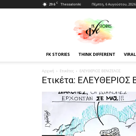
C
29.6
Πέμπτη, 6 Αυγούστου, 2026
Thessaloniki
Fkstories
FK STORIES
THINK DIFFERENT
VIRAL
Αρχική
Ετικέτες
ΕΛΕΥΘΕΡΙΟΣ ΒΕΝΙΖΕΛΟΣ
Ετικέτα: ΕΛΕΥΘΕΡΙΟΣ