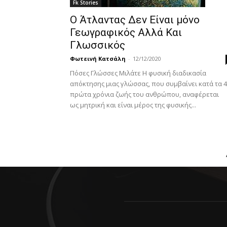
Fk Stories
Ο Άτλαντας Δεν Είναι μόνο
Γεωγραφικός Αλλά Και
Γλωσσικός
Φωτεινή Κατσάλη
-
12/12/2020
Πόσες Γλώσσες Μιλάτε Η φυσική διαδικασία
απόκτησης μιας γλώσσας, που συμβαίνει κατά τα 4
πρώτα χρόνια ζωής του ανθρώπου, αναφέρεται
ως μητρική και είναι μέρος της φυσικής...