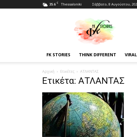
C
35.6
Σάββατο, 8 Αυγούστου, 20
Thessaloniki
Fkstories
FK STORIES
THINK DIFFERENT
VIRAL
Αρχική
Ετικέτες
ΑΤΛΑΝΤΑΣ
Ετικέτα: ΑΤΛΑΝΤΑΣ