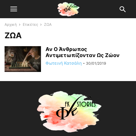
Αρχική
Ετικέτες
ΖΩΑ
ΖΩΑ
Αν Ο Άνθρωπος
Αντιμετωπίζονταν Ως Ζώον
Φωτεινή Κατσάλη
-
30/01/2019