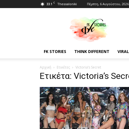
C
33.1
Πέμπτη, 6 Αυγούστου, 2026
Thessaloniki
Fkstories
FK STORIES
THINK DIFFERENT
VIRAL
Αρχική
Ετικέτες
Victoria’s Secret
Ετικέτα: Victoria’s Secr