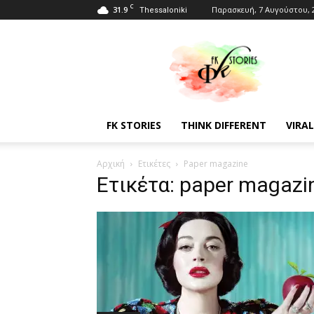
C
31.9
Παρασκευή, 7 Αυγούστου, 
Thessaloniki
Fkstories
FK STORIES
THINK DIFFERENT
VIRAL
Αρχική
Ετικέτες
Paper magazine
Ετικέτα: paper magazi