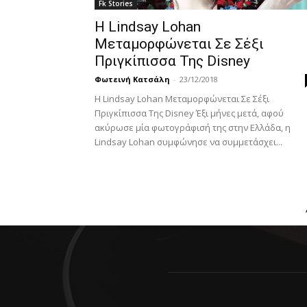
Fk Stories
Η Lindsay Lohan
Μεταμορφώνεται Σε Σέξι
Πριγκίπισσα Της Disney
Φωτεινή Κατσάλη
-
23/12/2018
Η Lindsay Lohan Μεταμορφώνεται Σε Σέξι
Πριγκίπισσα Της Disney Έξι μήνες μετά, αφού
ακύρωσε μία φωτογράφισή της στην Ελλάδα, η
Lindsay Lohan συμφώνησε να συμμετάσχει...