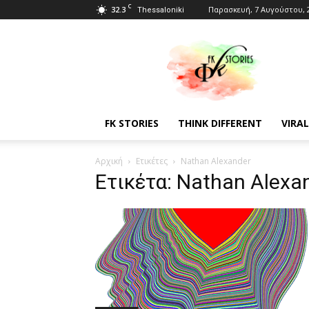
C
32.3
Παρασκευή, 7 Αυγούστου, 
Thessaloniki
Fkstories
FK STORIES
THINK DIFFERENT
VIRAL
Αρχική
Ετικέτες
Nathan Alexander
Ετικέτα: Nathan Alexa