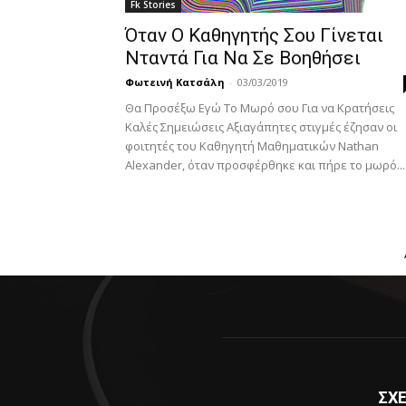
Fk Stories
Όταν Ο Καθηγητής Σου Γίνεται
Νταντά Για Να Σε Βοηθήσει
Φωτεινή Κατσάλη
-
03/03/2019
Θα Προσέξω Εγώ Το Μωρό σου Για να Κρατήσεις
Καλές Σημειώσεις Αξιαγάπητες στιγμές έζησαν οι
φοιτητές του Καθηγητή Μαθηματικών Nathan
Alexander, όταν προσφέρθηκε και πήρε το μωρό...
ΣΧΕ