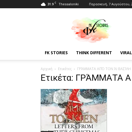
C
31.9
Παρασκευή, 7 Αυγούστου, 
Thessaloniki
Fkstories
FK STORIES
THINK DIFFERENT
VIRAL
Αρχική
Ετικέτες
ΓΡΆΜΜΑΤΑ ΑΠΌ ΤΟΝ ΆΙ ΒΑΣΊΛΗ
Ετικέτα: ΓΡΆΜΜΑΤΑ Α