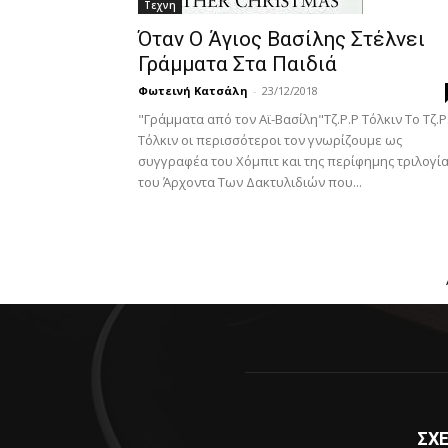
Τεχνη
Όταν Ο Άγιος Βασίλης Στέλνει
Γράμματα Στα Παιδιά
Φωτεινή Κατσάλη
-
23/12/2018
"Γράμματα από τον Αϊ-Βασίλη"Τζ.Ρ.Ρ Τόλκιν Το Τζ.Ρ
Τόλκιν οι περισσότεροι τον γνωρίζουμε ως
συγγραφέα του Χόμπιτ και της περίφημης τριλογί
του Άρχοντα Των Δακτυλιδιών που...
ΣΧΕ