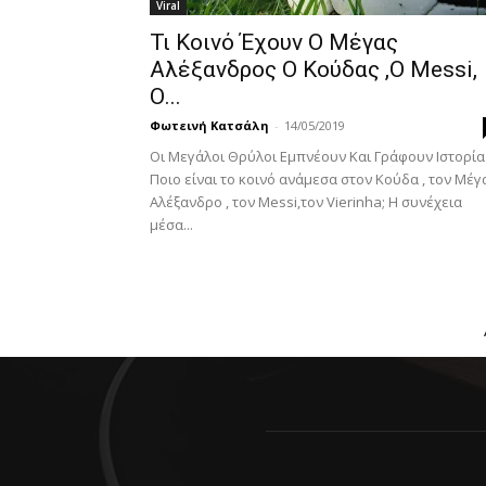
Viral
Τι Κοινό Έχουν Ο Μέγας
Αλέξανδρος Ο Κούδας ,O Messi,
Ο...
Φωτεινή Κατσάλη
-
14/05/2019
Οι Μεγάλοι Θρύλοι Εμπνέουν Και Γράφουν Ιστορία
Ποιο είναι το κοινό ανάμεσα στον Κούδα , τον Μέγ
Αλέξανδρο , τον Messi,τον Vierinha; Η συνέχεια
μέσα...