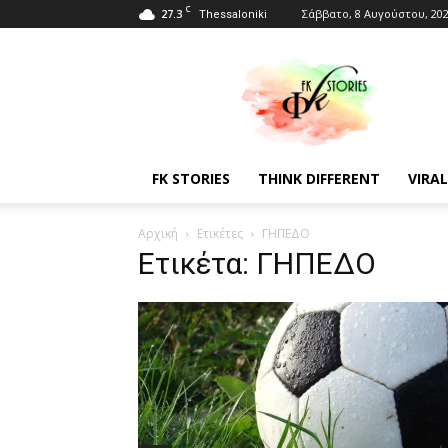
C
27.3
Σάββατο, 8 Αυγούστου, 20
Thessaloniki
Fkstories
FK STORIES
THINK DIFFERENT
VIRAL
Αρχική
Ετικέτες
ΓΗΠΕΔΟ
Ετικέτα: ΓΗΠΕΔΟ