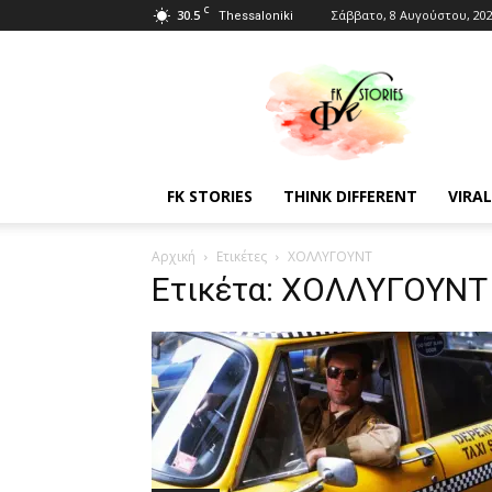
C
30.5
Σάββατο, 8 Αυγούστου, 20
Thessaloniki
Fkstories
FK STORIES
THINK DIFFERENT
VIRAL
Αρχική
Ετικέτες
ΧΟΛΛΥΓΟΥΝΤ
Ετικέτα: ΧΟΛΛΥΓΟΥΝΤ