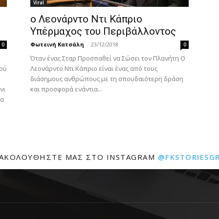
Viral
ο Λεονάρντο Ντι Κάπριο
Υπέρμαχος του Περιβάλλοντος
Φωτεινή Κατσάλη
-
23/12/2018
0
0
Όταν ένας Σταρ Προσπαθεί να Σώσει τον Πλανήτη Ο
νού
Λεονάρντο Ντι Κάπριο είναι ένας από τους
διάσημους ανθρώπους με τη σπουδαιότερη δράση
νι
και προσφορά ενάντια...
λα
ΑΚΟΛΟΥΘΉΣΤΕ ΜΑΣ ΣΤΟ INSTAGRAM
@FKSTORIESG