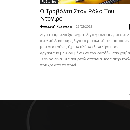
Fk Stories
Ο Τραβόλτα Στον Ρόλο Του
Ντενίρο
Φωτεινή Κατσάλη
-
28/02/2022
Λίγο το πρωινό ξύπνημα , λίγο η ταλαιπωρία στον
σταθμό Λαρίσσης , λίγο τα ροχαλητά του μπροστι
μου στο τρένο , έχουν πλέον εξαντλήσει τον
οργανισμό μου και μένω να τον κοιτάζω σαν χαϊβά
. Σαν να είναι μια σουρεάλ οπτασία μέσα στην τρέ
που ζω από το πρωί .