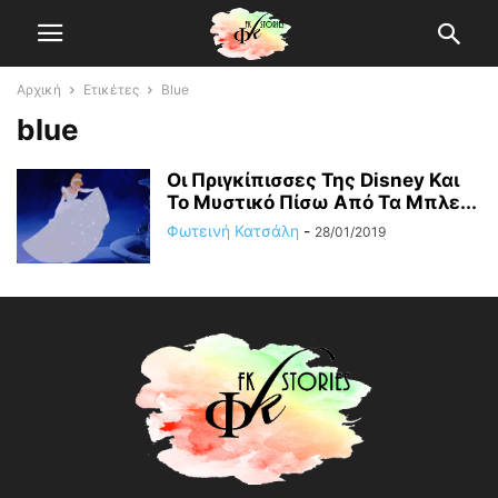
Αρχική
Ετικέτες
Blue
blue
Οι Πριγκίπισσες Της Disney Και
Το Μυστικό Πίσω Από Τα Μπλε...
Φωτεινή Κατσάλη
-
28/01/2019