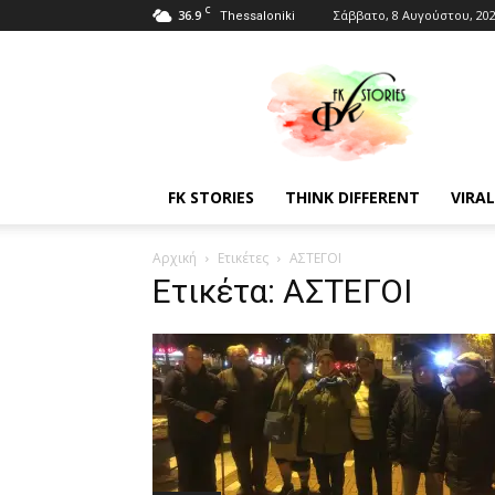
C
36.9
Σάββατο, 8 Αυγούστου, 20
Thessaloniki
Fkstories
FK STORIES
THINK DIFFERENT
VIRAL
Αρχική
Ετικέτες
ΑΣΤΕΓΟΙ
Ετικέτα: ΑΣΤΕΓΟΙ