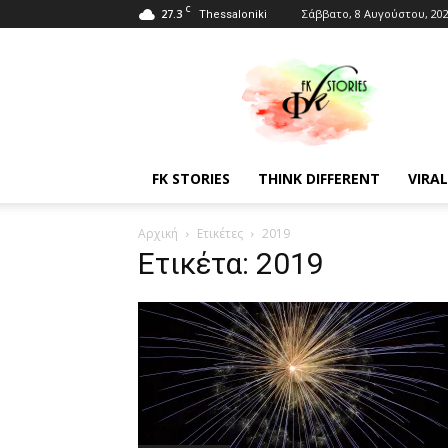
C
27.3
Σάββατο, 8 Αυγούστου, 20
Thessaloniki
Fkstories
FK STORIES
THINK DIFFERENT
VIRAL
Αρχική
Ετικέτες
2019
Ετικέτα: 2019