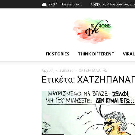
C
27.3
Σάββατο, 8 Αυγούστου, 20
Thessaloniki
Fkstories
FK STORIES
THINK DIFFERENT
VIRAL
Αρχική
Ετικέτες
ΧΑΤΖΗΠΑΝΑΓΗΣ
Ετικέτα: ΧΑΤΖΗΠΑΝΑ