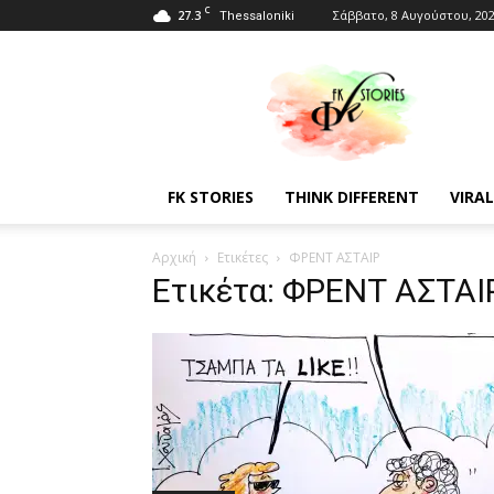
C
27.3
Σάββατο, 8 Αυγούστου, 20
Thessaloniki
Fkstories
FK STORIES
THINK DIFFERENT
VIRAL
Αρχική
Ετικέτες
ΦΡΕΝΤ ΑΣΤΑΙΡ
Ετικέτα: ΦΡΕΝΤ ΑΣΤΑΙ