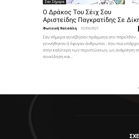
Σαν Σήμερα
Ο Δράκος Του Σέιχ Σου
Αριστείδης Παγκρατίδης Σε Δίκ
Φωτεινή Κατσάλη
-
02/06/2021
Σαν σήμερα συνέβησαν πράγματα στο παρελθόν ,
γεννήθηκαν ή έφυγαν άνθρωποι , που πια υπάρχ
στην καλύτερη των περιπτώσεων, ως ανάμνηση σ
συνείδηση και...
ΣΧΕ