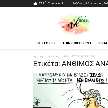
C
27.3
Σάββατο, 8 Αυγούστου, 20
Thessaloniki
Fkstories
FK STORIES
THINK DIFFERENT
VIRAL
Αρχική
Ετικέτες
ΑΝΘΙΜΟΣ ΑΝΑΝΙΑΔΗΣ
Ετικέτα: ΑΝΘΙΜΟΣ Α